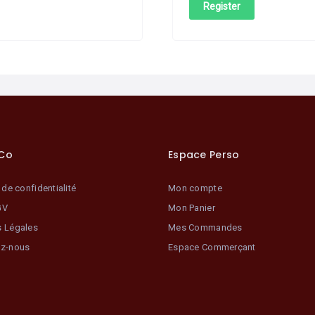
Register
NCo
Espace Perso
 de confidentialité
Mon compte
GV
Mon Panier
s Légales
Mes Commandes
ez-nous
Espace Commerçant