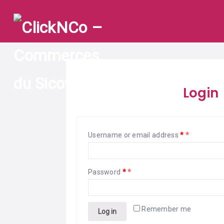
COMMERÇANTS
PRODUITS
&
SERVICES
TOURISME
Login
Username or email address
*
Password
*
Remember me
Log in