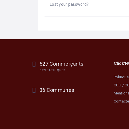
Lost your password?
Click’
527 Commerçants
SYMPATHIQUES
Politique
CGU / C
36 Communes
Mention
Contact