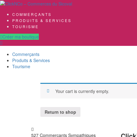
COMMERÇANTS
PRODUITS & SERVICES
TOURISME
Créer ma boutique
Commerçants
Produits & Services
Tourisme
Your cart is currently empty.
Return to shop
Clic
527 Commerçants
Sympathiques