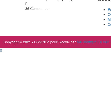
36 Communes
Po
C
M
C
Copyright © 2021 - Click'NCo pour Sicoval par
Ma Boutique En Ville