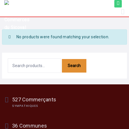
COMMERÇANTS
PRODUITS
&
SERVICES
No products were found matching your selection.
TOURISME
Search
527 Commerçants
SYMPATHIQUES
36 Communes